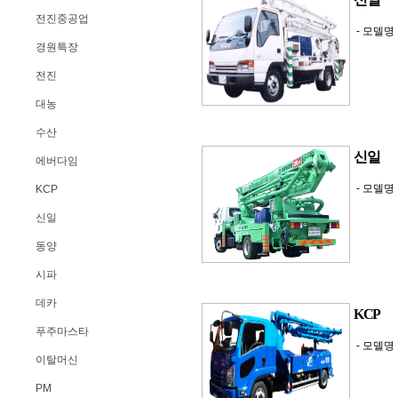
전진중공업
- 모델명 
경원특장
전진
대농
수산
신일
에버다임
- 모델명 
KCP
신일
동양
시파
데카
KCP
푸주마스타
- 모델명 
이탈머신
PM