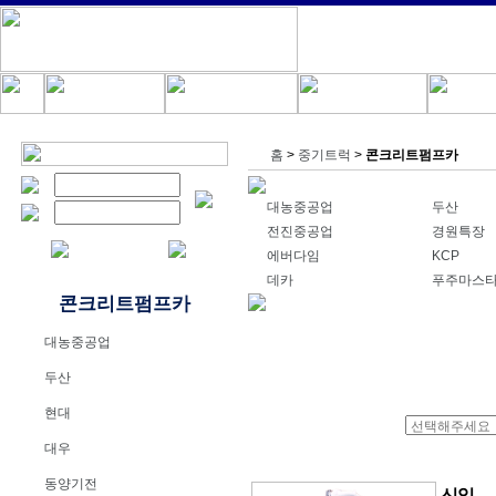
홈
>
중기트럭
>
콘크리트펌프카
대농중공업
두산
전진중공업
경원특장
에버다임
KCP
데카
푸주마스
콘크리트펌프카
대농중공업
두산
현대
대우
동양기전
신일